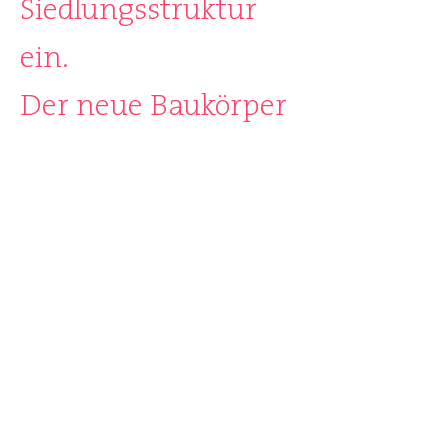
Siedlungsstruktur
ein.
Der neue Baukörper
führt die
strassenbegleitende
Setzung des alten
Schopfes weiter und
sucht durch die fein
strukturierte
Fassade eine