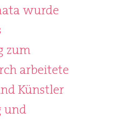
mata wurde
s
ag zum
rch arbeitete
und Künstler
g und