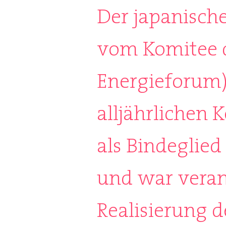
Der japanisch
vom Komitee d
Energieforum)
alljährlichen 
als Bindeglie
und war veran
Realisierung d