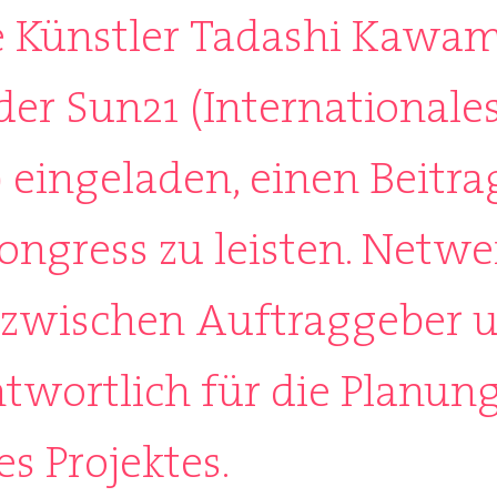
e Künstler Tadashi Kawa
er Sun21 (Internationale
 eingeladen, einen Beitr
Kongress zu leisten. Netwe
d zwischen Auftraggeber 
twortlich für die Planun
es Projektes.